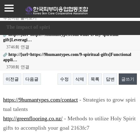
로그인
회원가입
무엇이든 물어보기
작성자
Miguelnah
24-08-15 07:48
조회
7,013회
댓글
0건
조합가입안내
The impact of spiri
http://[url=https://9humantypes.com/what-is-my-spiritual-
조합가입혜택
gift]Leveragi…
3746회 연결
프로그램안내
http://[url=https://9humantypes.com/9-spiritual-gifts]Functional
appli…
매장찾기
3708회 연결
매장등록
이전글
다음글
수정
삭제
목록
답변
글쓰기
공지사항
본문
https://9humantypes.com/contact
- Strategies to grow spiri
자료실
tual talents
http://greenflooring.co.nz/
- Methods to utilize Holy Spirit
gifts to accomplish your goal 2163fc7