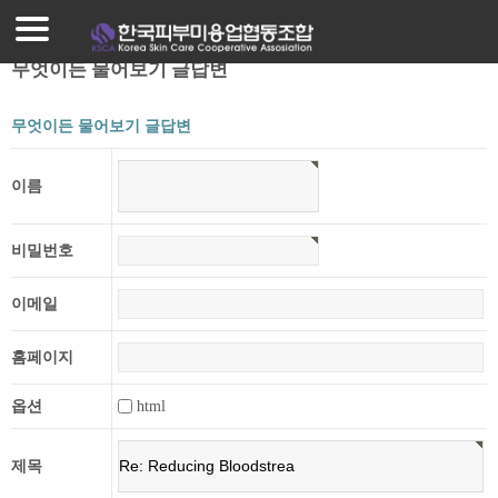
로그인
회원가입
무엇이든 물어보기 글답변
조합가입안내
무엇이든 물어보기 글답변
조합가입혜택
프로그램안내
이름
매장찾기
비밀번호
매장등록
이메일
공지사항
홈페이지
자료실
옵션
html
제목