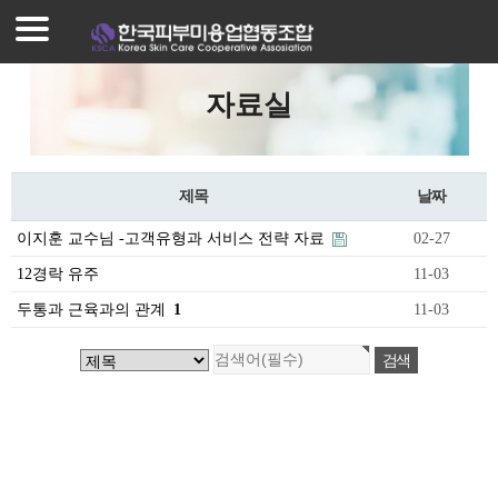
로그인
회원가입
조합가입안내
자료실
조합가입혜택
프로그램안내
제목
날짜
매장찾기
이지훈 교수님 -고객유형과 서비스 전략 자료
02-27
매장등록
12경락 유주
11-03
두통과 근육과의 관계
1
11-03
공지사항
자료실